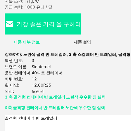
지불 조건: T/T,L/C
공급 능력: 1000 유닛 / 달
가장 좋은 가격 을 구하라
제품 세부 정보
제품 설명
강조하다:
노란색 골격 반 트레일러
,
3 축 스켈레터 반 트레일러
,
골격형
엑셀 번호:
3
브랜드 이름:
Sinotercel
운반 컨테이너:
40피트 컨테이너
바퀴 번호:
12
휠 타입:
12.00R25
색상:
노란색
3 축 골격형 컨테이너 반 트레일러 노란색 우수한 짐 실력
3 축 골격형 컨테이너 반 트레일러 노란색 우수한 짐 실력
골격형 컨테이너 반 트레일러