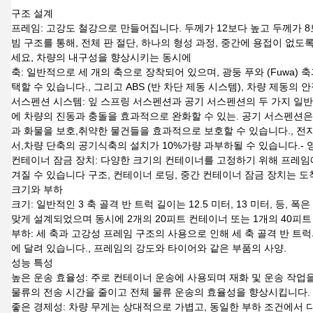
구조 설계
프레임: 고강도 철강으로 만들어집니다. 두께가 12보다 높고 두께가 
빔 구조를 통해, 전체 판 절단, 하나의 형성 과정, 중간에 용접이 없도
세요, 차량의 내구성을 향상시키는 동시에
축: 일반적으로 세 개의 축으로 장착되어 있으며, 광둥 푸와 (Fuwa)
택할 수 있습니다., 그리고 ABS (반 차단 제동 시스템), 차량 제동
서스펜션 시스템: 잎 스프링 서스펜션과 공기 서스펜션의 두 가지 일반
에 차량의 진동과 충돌을 효과적으로 완화할 수 있는. 공기 서스펜션은
과 화물을 보호,취약한 물건들을 효과적으로 보호할 수 있습니다., 전자
서,차량 단축의 공기식축의 설치가 10%가량 과부하될 수 있습니다.-
컨테이너 잠금 장치: 다양한 크기의 컨테이너를 고정하기 위해 프레임에
겨질 수 있습니다 구조, 컨테이너 로딩, 중간 컨테이너 잠금 장치는 도
크기와 부하
크기: 일반적인 3 축 골격 반 트럭 길이는 12.5 미터, 13 미터, 
맞게 설계되었으며 동시에 2개의 20피트 컨테이너 또는 1개의 40피트
부하: 세 축과 고강성 프레임 구조의 사용으로 인해 세 축 골격 반 트
에 달려 있습니다., 프레임의 강도와 타이어와 같은 부품의 사양.
성능 특성
높은 운송 효율성: 주로 컨테이너 운송에 사용되며 재화 및 운송 작업
물류의 전송 시간을 줄이고 전체 물류 운송의 효율성을 향상시킵니다.
좋은 경제성: 차량 무게는 상대적으로 가볍고, 동일한 부하 조건에서 