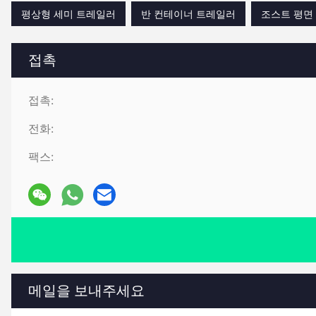
평상형 세미 트레일러
반 컨테이너 트레일러
조스트 평면
접촉
접촉:
전화:
팩스:
메일을 보내주세요