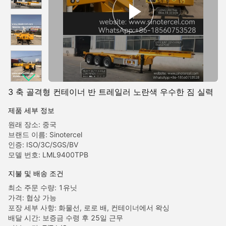
3 축 골격형 컨테이너 반 트레일러 노란색 우수한 짐 실력
제품 세부 정보
원래 장소: 중국
브랜드 이름: Sinotercel
인증: ISO/3C/SGS/BV
모델 번호: LML9400TPB
지불 및 배송 조건
최소 주문 수량: 1유닛
가격: 협상 가능
포장 세부 사항: 화물선, 로로 배, 컨테이너에서 왁싱
배달 시간: 보증금 수령 후 25일 근무