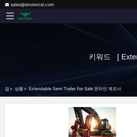
sales@sinotercel.com
키워드 [ Extend
집
>
상품
>
Extendable Semi Trailer For Sale 온라인 제조사