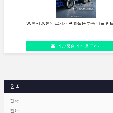
30톤~100톤의 크기가 큰 화물용 하층 베드 
가장 좋은 가격 을 구하라
접촉
접촉:
전화: